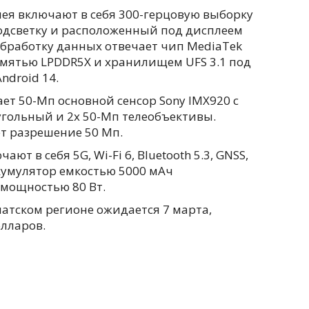
я включают в себя 300-герцовую выборку
одсветку и расположенный под дисплеем
обработку данных отвечает чип MediaTek
амятью LPDDR5X и хранилищем UFS 3.1 под
ndroid 14.
т 50-Мп основной сенсор Sony IMX920 с
угольный и 2x 50-Мп телеобъективы.
т разрешение 50 Мп.
 в себя 5G, Wi-Fi 6, Bluetooth 5.3, GNSS,
ккумулятор емкостью 5000 мАч
мощностью 80 Вт.
иатском регионе ожидается 7 марта,
лларов.