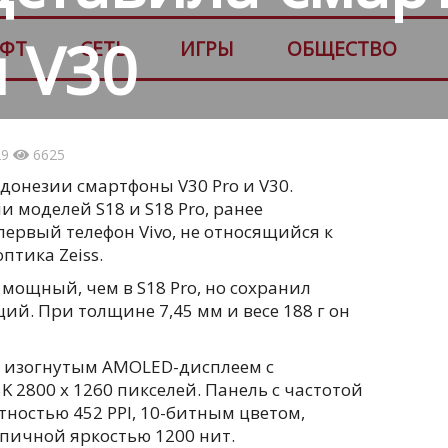
и V30
ФТ
СЕТЬ
ИГРЫ
ОБЩЕСТВО
29
6625
донезии смартфоны V30 Pro и V30.
 моделей S18 и S18 Pro, ранее
первый телефон Vivo, не относящийся к
птика Zeiss.
 мощный, чем в S18 Pro, но сохранил
й. При толщине 7,45 мм и весе 188 г он
м изогнутым AMOLED-дисплеем с
 2800 x 1260 пикселей. Панель с частотой
тностью 452 PPI, 10-битным цветом,
ипичной яркостью 1200 нит.