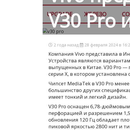
V30 Pro 
UPGRADE
ЖЕЛЕЗО
СО
2 года назад
28 февраля 2024 в 16:
Компания Vivo представила в Ин
Устройства являются вариантами
выпущенных в Китае. V30 Pro — 
серии X, в котором установлена о
Чипсет MediaTek в V30 Pro менее
большинство других спецификаци
имеет тонкий и легкий дизайн.
V30 Pro оснащен 6,78-дюймовы
перфорацией и разрешением 1,5K
обновления 120 Гц обладает пло
пиковой яркостью 2800 нит и т