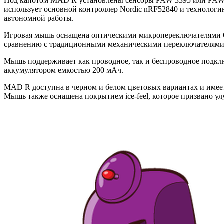
Под капотом MAD R установлены сенсоры PAW 3395 или PAW 3
использует основной контроллер Nordic nRF52840 и технологи
автономной работы.
Игровая мышь оснащена оптическими микропереключателями Om
сравнению с традиционными механическими переключателями
Мышь поддерживает как проводное, так и беспроводное подкл
аккумулятором емкостью 200 мАч.
MAD R доступна в черном и белом цветовых вариантах и имеет
Мышь также оснащена покрытием ice-feel, которое призвано у