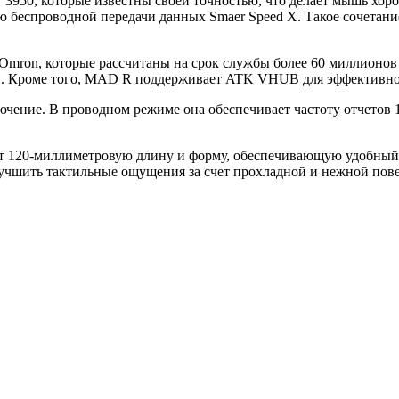
950, которые известны своей точностью, что делает мышь хо
ю беспроводной передачи данных Smaer Speed X. Такое сочетани
ron, которые рассчитаны на срок службы более 60 миллионов н
. Кроме того, MAD R поддерживает ATK VHUB для эффективног
ючение. В проводном режиме она обеспечивает частоту отчетов
 120-миллиметровую длину и форму, обеспечивающую удобный за
лучшить тактильные ощущения за счет прохладной и нежной пов