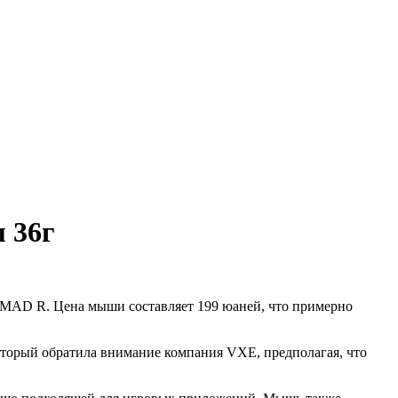
 36г
MAD R. Цена мыши составляет 199 юаней, что примерно
оторый обратила внимание компания VXE, предполагая, что