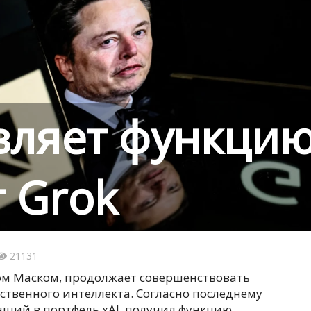
вляет функци
т Grok
21131
ом Маском, продолжает совершенствовать
сственного интеллекта. Согласно последнему
дящий в портфель xAI, получил функцию