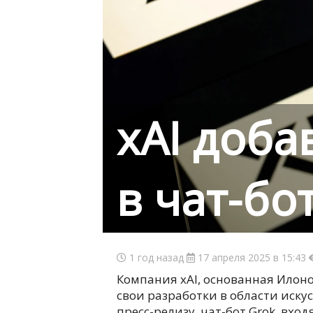
xAI доба
в чат-бо
1 год назад
17 апреля 2025 в 15:43
Компания xAI, основанная Илон
свои разработки в области иску
пресс-релизу, чат-бот Grok, вхо