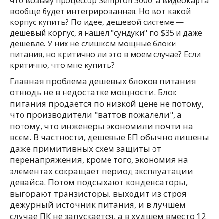
что возьму процессор Sempron 3000, а видеокарта
вообще будет интегрированная. Но вот какой
корпус купить? По идее, дешевой системе —
дешевый корпус, я нашел "сундуки" по $35 и даже
дешевле. У них не слишком мощные блоки
питания, но критично ли это в моем случае? Если
критично, что мне купить?
Главная проблема дешевых блоков питания
отнюдь не в недостатке мощности. Блок
питания продается по низкой цене не потому,
что производители "ваттов пожалели", а
потому, что инженеры экономили почти на
всем. В частности, дешевые БП обычно лишены
даже примитивных схем защиты от
перенапряжения, кроме того, экономия на
элементах сокращает период эксплуатации
девайса. Потом подсыхают конденсаторы,
выгорают транзисторы, выходит из строя
дежурный источник питания, и в лучшем
случае ПК не запускается, а в худшем вместо 12