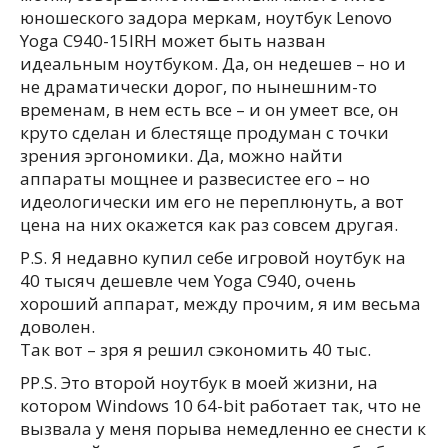
юношеского задора меркам, ноутбук Lenovo
Yoga C940-15IRH может быть назван
идеальным ноутбуком. Да, он недешев – но и
не драматически дорог, по нынешним-то
временам, в нем есть все – и он умеет все, он
круто сделан и блестяще продуман с точки
зрения эргономики. Да, можно найти
аппараты мощнее и развесистее его – но
идеологически им его не переплюнуть, а вот
цена на них окажется как раз совсем другая.
P.S. Я недавно купил себе игровой ноутбук на
40 тысяч дешевле чем Yoga C940, очень
хороший аппарат, между прочим, я им весьма
доволен.
Так вот – зря я решил сэкономить 40 тыс.
PP.S. Это второй ноутбук в моей жизни, на
котором Windows 10 64-bit работает так, что не
вызвала у меня порыва немедленно ее снести к