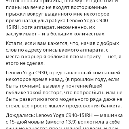
Это основная причина, почему сегодня в мои
планы на вечер не входят восторженные
прыжки вокруг выданного мне некоторое
время назад ультрабука Lenovo Yoga C940-
15IRH, хотя аппарат, несомненно, их
заслуживает – и в больших количествах.
Кстати, если вам кажется, что, начав с добрых
слов по адресу описываемого аппарата, с
места в карьер я обломал всю интригу — нет, я
этого не сделал.
Lenovo Yoga C930, представленный компанией
некоторое время назад, (в прошлом году, если
быть точным), вызвал у почтеннейшей
публике такой восторг, что вопрос быть или не
быть развитию этого модельного ряда даже не
стоял, все просто ждали продолжения банкета.
Дождались: Lenovo Yoga C940-15IRH — машинка
с 15-дюймовым (вместо 13,9) воплотила в себе
лучшие качества предыдущей модели, и при