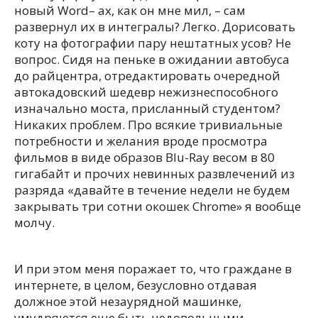
новый Word– ах, как он мне мил, – сам
развернул их в интегралы? Легко. Дорисовать
коту на фотографии пару нештатных усов? Не
вопрос. Сидя на пеньке в ожидании автобуса
до райцентра, отредактировать очередной
автокадовский шедевр нежизнеспособного
изначально моста, присланный студентом?
Никаких проблем. Про всякие тривиальные
потребности и желания вроде просмотра
фильмов в виде образов Blu-Ray весом в 80
гигабайт и прочих невинных развлечений из
разряда «давайте в течение недели не будем
закрывать три сотни окошек Chrome» я вообще
молчу.
И при этом меня поражает то, что граждане в
интернете, в целом, безусловно отдавая
должное этой незаурядной машинке,
умудряются еще быть недовольными