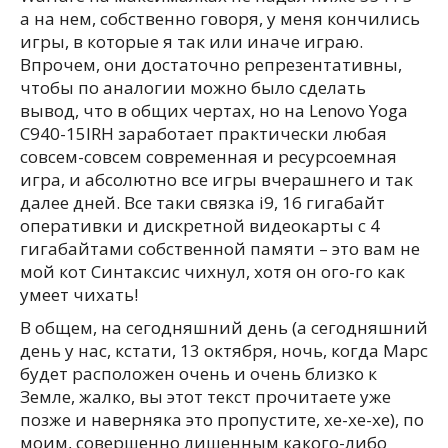
а на нем, собственно говоря, у меня кончились
игры, в которые я так или иначе играю.
Впрочем, они достаточно репрезентативны,
чтобы по аналогии можно было сделать
вывод, что в общих чертах, но на Lenovo Yoga
C940-15IRH заработает практически любая
совсем-совсем современная и ресурсоемная
игра, и абсолютно все игры вчерашнего и так
далее дней. Все таки связка i9, 16 гигабайт
оперативки и дискретной видеокарты с 4
гигабайтами собственной памяти – это вам не
мой кот Синтаксис чихнул, хотя он ого-го как
умеет чихать!
В общем, на сегодняшний день (а сегодняшний
день у нас, кстати, 13 октября, ночь, когда Марс
будет расположен очень и очень близко к
Земле, жалко, вы этот текст прочитаете уже
позже и наверняка это пропустите, хе-хе-хе), по
моим, совершенно лишенным какого-либо