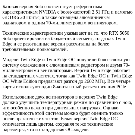
Базовая версия Solo соответствует референсным
характеристикам NVIDIA с boost-частотой 2,51 ГГц и памятью
GDDR6 20 Гбит/с, а также оснащена алюминиевым
радиатором и одним 70-миллиметровым вентилятором.
Технические характеристики указывают на то, что RTX 5050
Solo ориентирована на бюджетный сегмент, тогда как Twin
Edge и ее разогнанные версии рассчитаны на более
требовательных пользователей.
Модели Twin Edge и Twin Edge OC получили более сложную
систему охлаждения с алюминиевым радиатором и двумя 70-
миллиметровыми вентиляторами. Версия Twin Edge работает
на стандартных частотах, тогда как Twin Edge OC и Twin Edge
OC White Edition предлагают разгон до 2602 МГц. Все четыре
карты используют один 8-контактный разъем питания PCIe.
Использование двух вентиляторов в версиях Twin Edge
должно улучшить температурный режим по сравнению с Solo,
что особенно важно при длительных нагрузках. Однако
эффективность этой системы можно будет оценить только
после практических тестов. Белая версия Twin Edge OC
отличается лишь цветом, сохраняя те же технические
параметры, что и стандартная OC-модель.